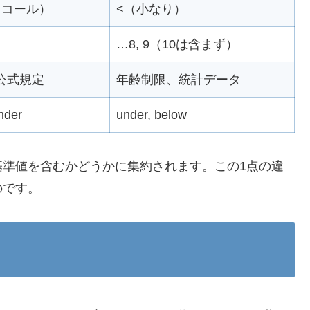
イコール）
<（小なり）
…8, 9（10は含まず）
公式規定
年齢制限、統計データ
under
under, below
基準値を含むかどうかに集約されます。この1点の違
のです。