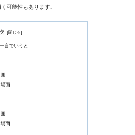
招く可能性もあります。
次
一言でいうと
範囲
な場面
範囲
な場面