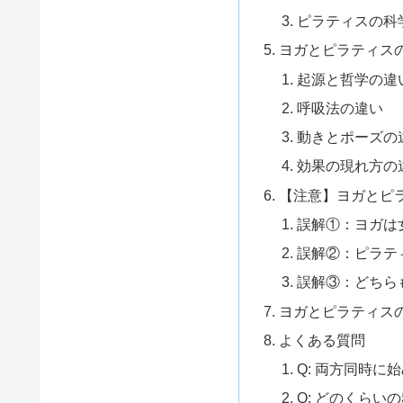
ピラティスの科
ヨガとピラティス
起源と哲学の違
呼吸法の違い
動きとポーズの
効果の現れ方の
【注意】ヨガとピ
誤解①：ヨガは
誤解②：ピラテ
誤解③：どちら
ヨガとピラティス
よくある質問
Q: 両方同時に
Q: どのくらい